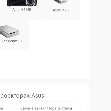
Asus B1MR
Asus P2B
s ZenBeam E1
роекторах Asus
мы
Замена вентилятора системы