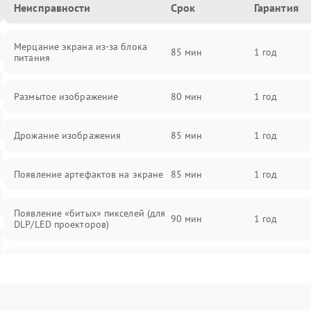
Неисправности
Срок
Гарантия
Мерцание экрана из-за блока
85 мин
1 год
питания
Размытое изображение
80 мин
1 год
Дрожание изображения
85 мин
1 год
Появление артефактов на экране
85 мин
1 год
Появление «битых» пикселей (для
90 мин
1 год
DLP/LED проекторов)
Залипание изображения (image
85 мин
1 год
retention)