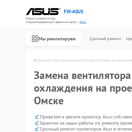
FIX-ASUS
Ремонт устройств Asus
Специализированный cервисный центр г.
Омск
Мы ремонтируем
Срочный ремонт
Це
кторов Asus в Омске
Проектор Asus замена вентилятора системы охлаждени
Замена вентилятора
охлаждения на прое
Омске
Привезем и увезем проектор Asus собстве
Гарантия на наши работы по ремонту прое
Срочный ремонт проекторов Asus в течени
Ремонт игровых консолей Asus
Ремонт материнских плат Asus