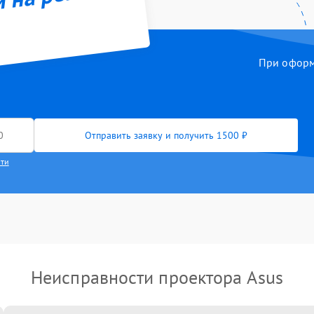
й на ремонт
При оформл
Отправить заявку и получить 1500 ₽
сти
Неисправности проектора Asus