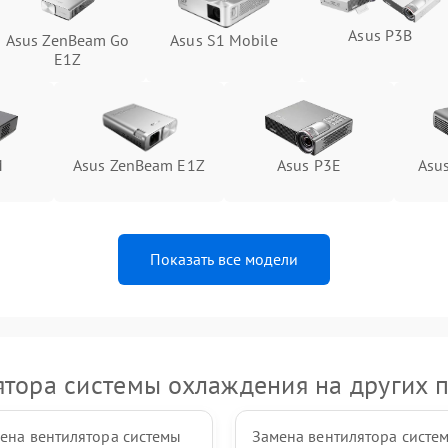
Asus P3B
Asus ZenBeam Go
Asus S1 Mobile
E1Z
M
Asus ZenBeam E1Z
Asus P3E
Asu
Показать все модели
ятора системы охлаждения на других п
ена вентилятора системы
Замена вентилятора систе