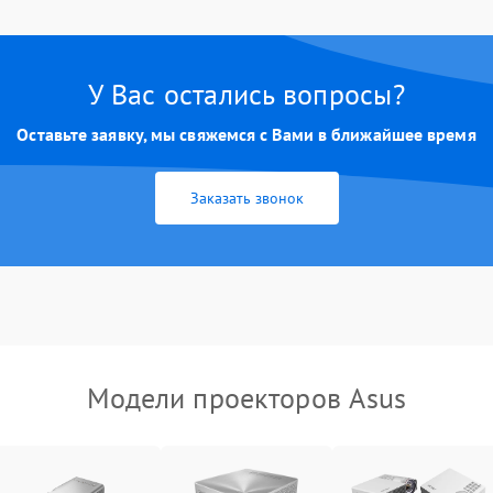
Нестабильная яркость или
80 мин
1 год
контраст
Неравномерная подсветка экрана
85 мин
1 год
У Вас остались вопросы?
Оставьте заявку, мы свяжемся с Вами в ближайшее время
Не работает автоматическая
80 мин
1 год
коррекция трапеции (Keystone)
Заказать звонок
Проблемы с масштабированием
80 мин
1 год
изображения
Модели проекторов Asus